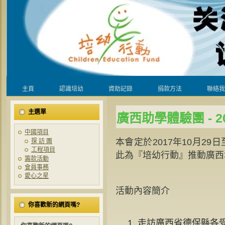
主頁
認識培幼
資助記錄
捐款方法
聯絡我
主選單
廣西助學體驗團 - 20
中國項目
本會定於2017年10月29
探 訪 團
工程項目
此為『培幼行動』推動廣西
籌款活動
會員事務
愛心之星
活動內容簡介
你喜歡新的網頁嗎?
走訪廣西省德保縣各