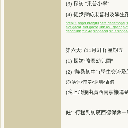
(3) 探訪 “果普小學”
(4) 徒步探訪果普村及學生
brenjitu
togel brenjitu
cara daftar togel
s
slot gacor
slot gacor
link asli gacor
slo
gacor link
toto 4d
slot gacor
situs slot ga
第六天: (11月3日) 星期五
探訪
隆桑幼兒園
(1)
“
”
隆桑初中
學生交流及
(2)
“
” (
(3)
>
>
>
德保
南寧
深圳
香港
(晚上飛機由廣西南寧機場
註:: 行程到訪廣西德保縣