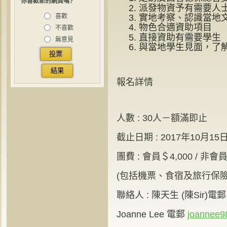
你喜歡新的網頁嗎?
派發物資予有需要人
喜歡
實地考察、認識當地
物色合適資助項目
不喜歡
直接資助有需要學生
無意見
與當地學生見面，了
報名詳情
人數 : 30人－額滿即止
截止日期 : 2017年10月1
團費 : 會員＄4,000 / 非會員
(包括機票、食宿及旅行保險
聯絡人 : 陳天生 (陳Sir)電
Joanne Lee 電郵
joannee9