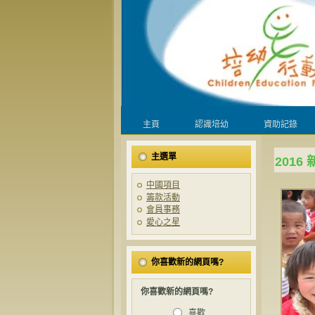
主頁
認識培幼
資助記錄
主選單
2016
中國項目
籌款活動
會員事務
愛心之星
你喜歡新的網頁嗎?
你喜歡新的網頁嗎?
喜歡