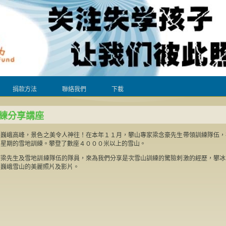
捐款方法
聯絡我們
下載
練分享講座
，巍峨高峰，景色之美令人神往！在本年１１月，攀山專家梁念豪先生帶領訓練隊伍，
兩星期的雪地訓練。攀登了數座４０００米以上的雪山。
請梁先生及雪地訓練隊伍的隊員，來為我們分享是次雪山訓練的驚險刺激的經歷，攀冰
賞巍峨雪山的美麗照片及影片。