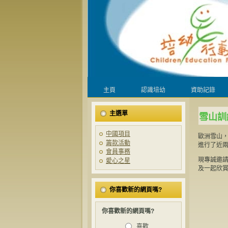
主頁
認識培幼
資助記錄
主選單
雪山訓
中國項目
歐洲雪山
籌款活動
進行了近
會員事務
現專誠邀
愛心之星
及一起欣
你喜歡新的網頁嗎?
你喜歡新的網頁嗎?
喜歡