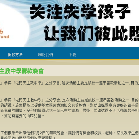
捐款方法
聯絡我們
下載
主教中學籌款晚會
』參與『屯門天主教中學』之分享會, 是次活動主要是該校一連串善款活動之一, 目的是....
』參與『屯門天主教中學』之分享會, 是次活動主要是該校一連串善款活動之一, 目
童的認識，籌集捐款以提供基本學習資源如文具等物資，幫助山區學童有更好的讀書環
山區兒童的關懷，令他們懂得珍惜一切已有的資源。最後，希望透過不同活動籌款予相
動，幫助有需要的山區兒童。
工們很榮幸出席他們7月2日的籌款晚會，讓我們有機會和校長、老師、家長及學生
及目前國內山區兒童們的學習環境。