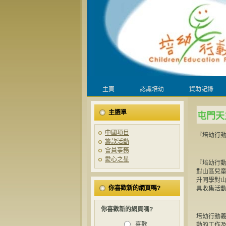
主頁
認識培幼
資助記錄
主選單
屯門天
中國項目
『培幼行動
籌款活動
會員事務
愛心之星
『培幼行動
對山區兒
升同學對
你喜歡新的網頁嗎?
具收集活
你喜歡新的網頁嗎?
培幼行動義
喜歡
動的工作