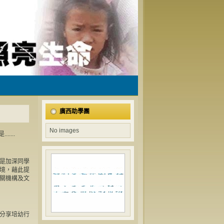
廣西助學團
No images
...
的是加深同學
境，藉此提
關機構及文
們分享培幼行